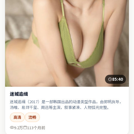
85:40
迷城追缉
迷城追缉（2017）是一部韩国出品的动漫类型作品，由郭帆执导，
汤唯、易烊千玺、周迅等主演，叙事紧凑、人物弧光完整。
高清
流畅
9.2万
113个月前