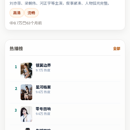
刘亦菲、梁朝伟、河正宇等主演，叙事紧凑、人物弧光完整。
高清
流畅
8.7万
63个月前
热播榜
全部
银翼边界
1
9.7万
热度
星河档案
2
9.6万
热度
零号回响
3
9.6万
热度