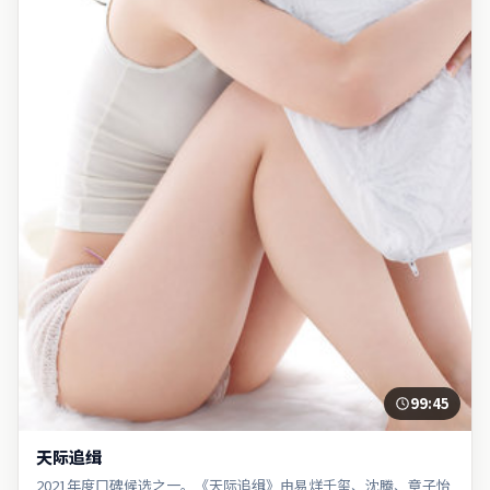
99:45
天际追缉
2021年度口碑候选之一。《天际追缉》由易烊千玺、沈腾、章子怡