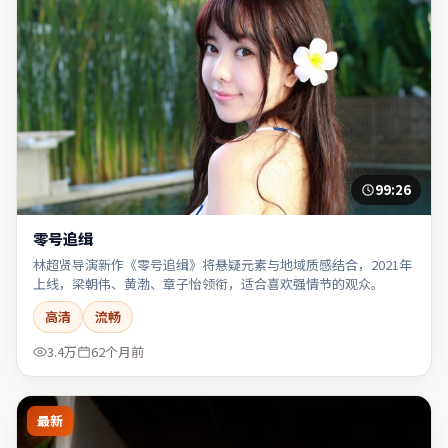
99:26
零号追缉
林超贤导演新作《零号追缉》将悬疑元素与地域质感结合，2021年
上线，梁朝伟、黄渤、章子怡领衔，适合喜欢强情节的观众。
高清
流畅
3.4万
62个月前
最新