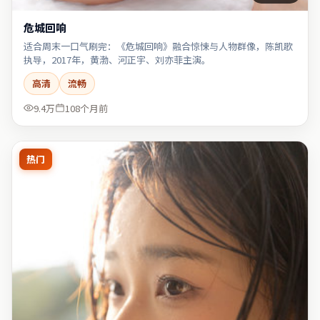
危城回响
适合周末一口气刷完：《危城回响》融合惊悚与人物群像，陈凯歌
执导，2017年，黄渤、河正宇、刘亦菲主演。
高清
流畅
9.4万
108个月前
热门