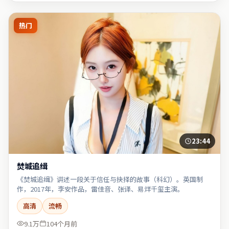
热门
23:44
焚城追缉
《焚城追缉》讲述一段关于信任与抉择的故事（科幻）。英国制
作，2017年，李安作品，雷佳音、张译、易烊千玺主演。
高清
流畅
9.1万
104个月前