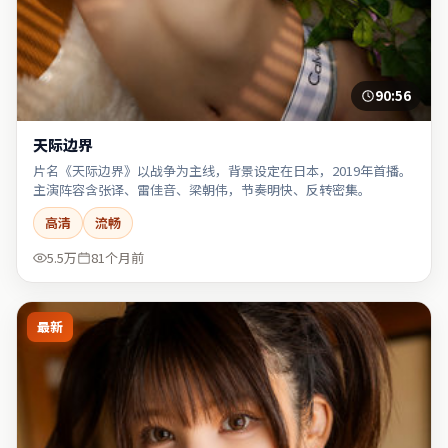
90:56
天际边界
片名《天际边界》以战争为主线，背景设定在日本，2019年首播。
主演阵容含张译、雷佳音、梁朝伟，节奏明快、反转密集。
高清
流畅
5.5万
81个月前
最新