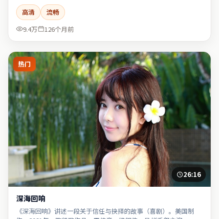
高清
流畅
9.4万
126个月前
热门
26:16
深海回响
《深海回响》讲述一段关于信任与抉择的故事（喜剧）。美国制