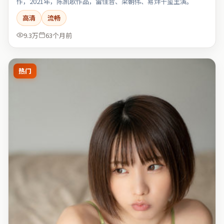
作，2021年，陈凯歌作品，雷佳音、梁朝伟、易烊千玺主演。
高清
流畅
9.3万
63个月前
热门