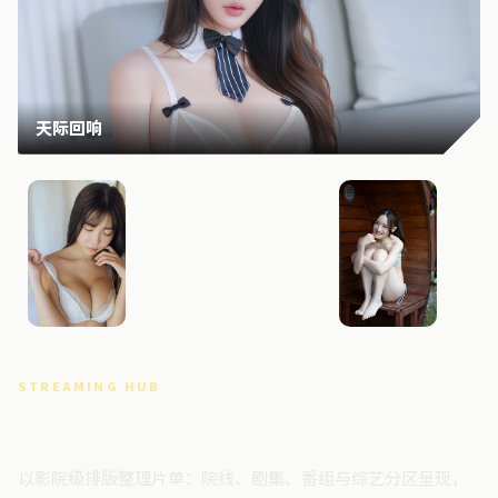
天际回响
星河追缉
长夜边
STREAMING HUB
高清视频门户
以影院级排版整理片单：院线、剧集、番组与综艺分区呈现，