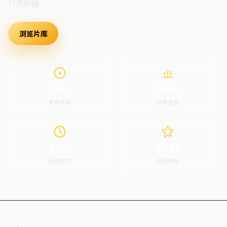
打开即播。
浏览片库
最新上架
100+
800+
影片收录
剧集更新
600+
7×24
动漫综艺
在线畅看