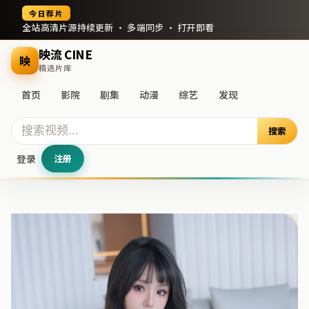
今日荐片
全站高清片源持续更新 · 多端同步 · 打开即看
映流 CINE
映
精选片库
首页
影院
剧集
动漫
综艺
发现
搜索
登录
注册