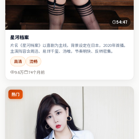
54:47
星河档案
片名《星河档案》以喜剧为主线，背景设定在日本，2020年首播。
主演阵容含周迅、易烊千玺、汤唯，节奏明快、反转密集。
高清
流畅
9.6万
74个月前
热门