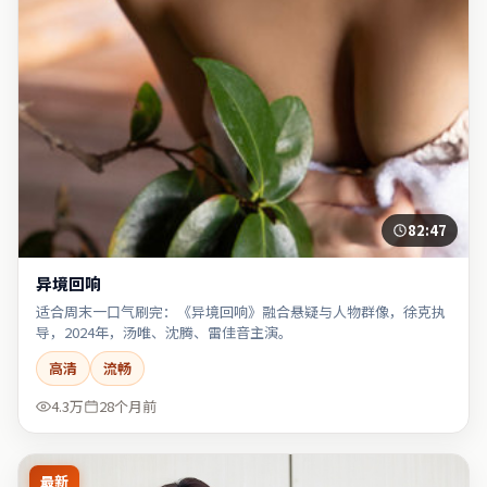
82:47
异境回响
适合周末一口气刷完：《异境回响》融合悬疑与人物群像，徐克执
导，2024年，汤唯、沈腾、雷佳音主演。
高清
流畅
4.3万
28个月前
最新