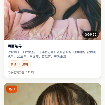
56:20
月面边界
适合周末一口气刷完：《月面边界》融合冒险与人物群像，贾樟柯
执导，2021年，刘亦菲、雷佳音、黄渤主演。
高清
流畅
9.6万
63个月前
热门