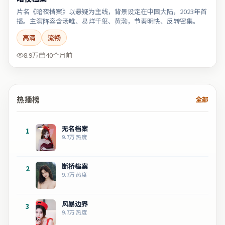
片名《暗夜档案》以悬疑为主线，背景设定在中国大陆，2023年首
播。主演阵容含汤唯、易烊千玺、黄渤，节奏明快、反转密集。
高清
流畅
8.9万
40个月前
热播榜
全部
无名档案
1
9.7万
热度
断桥档案
2
9.7万
热度
风暴边界
3
9.7万
热度