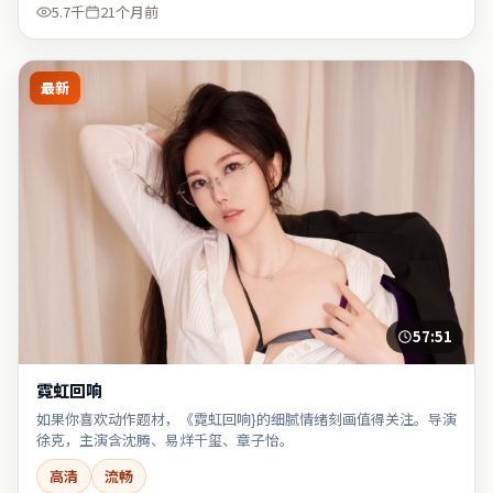
5.7千
21个月前
最新
57:51
霓虹回响
如果你喜欢动作题材，《霓虹回响}的细腻情绪刻画值得关注。导演
徐克，主演含沈腾、易烊千玺、章子怡。
高清
流畅