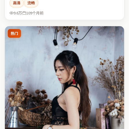
高清
流畅
9.6万
109个月前
热门