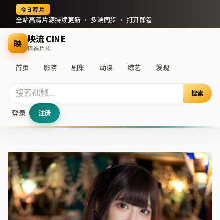
今日荐片
全站高清片源持续更新 · 多端同步 · 打开即看
映流 CINE
映
精选片库
首页
影院
剧集
动漫
综艺
发现
搜索
登录
注册