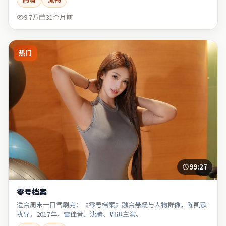
9.7万
31个月前
热门
99:27
零号档案
适合周末一口气刷完：《零号档案》融合悬疑与人物群像，陈凯歌
执导，2017年，雷佳音、沈腾、周迅主演。