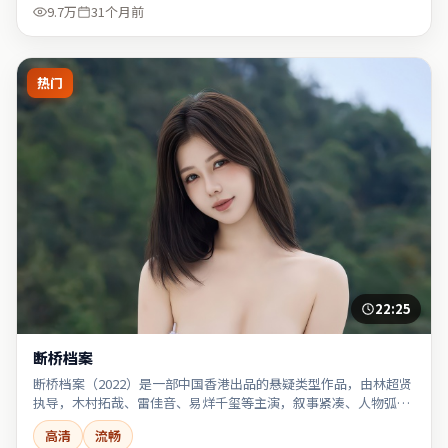
9.7万
31个月前
热门
22:25
断桥档案
断桥档案（2022）是一部中国香港出品的悬疑类型作品，由林超贤
执导，木村拓哉、雷佳音、易烊千玺等主演，叙事紧凑、人物弧光
完整。
高清
流畅