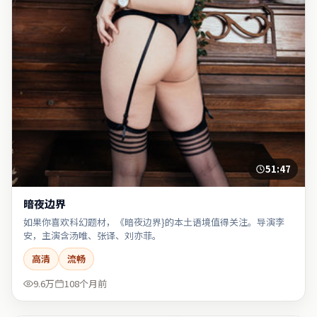
51:47
暗夜边界
如果你喜欢科幻题材，《暗夜边界}的本土语境值得关注。导演李
安，主演含汤唯、张译、刘亦菲。
高清
流畅
9.6万
108个月前