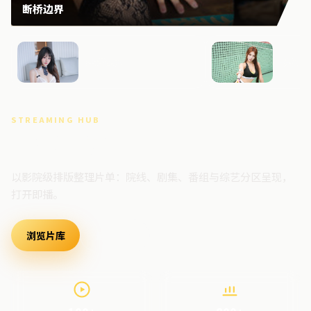
断桥边界
异境边界
长夜回
STREAMING HUB
高清视频门户
以影院级排版整理片单：院线、剧集、番组与综艺分区呈现，
打开即播。
浏览片库
最新上架