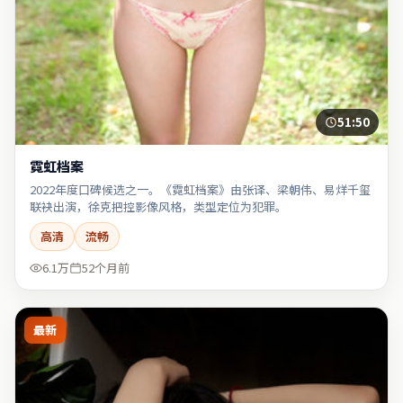
51:50
霓虹档案
2022年度口碑候选之一。《霓虹档案》由张译、梁朝伟、易烊千玺
联袂出演，徐克把控影像风格，类型定位为犯罪。
高清
流畅
6.1万
52个月前
最新