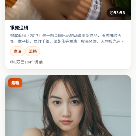
53:56
银翼追缉
银翼追缉（2017）是一部英国出品的动漫类型作品，由陈凯歌执
导，章子怡、易烊千玺、梁朝伟等主演，叙事紧凑、人物弧光完
整。
高清
流畅
8万
104个月前
最新